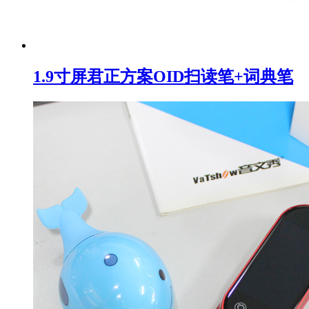
1.9寸屏君正方案OID扫读笔+词典笔