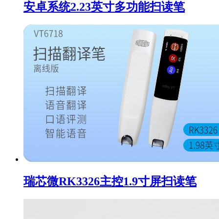
安卓系统2.23英寸多功能扫读笔
瑞芯微RK3326主控1.9寸屏扫读笔