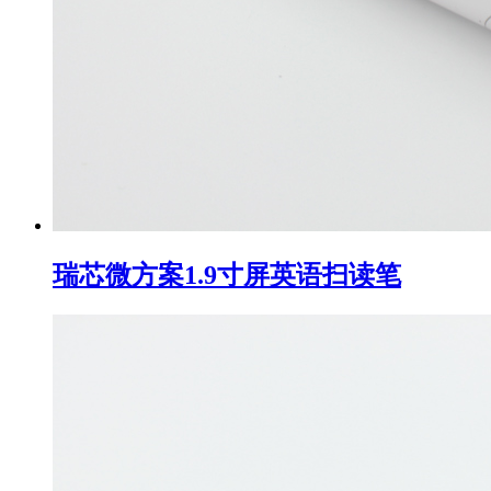
瑞芯微方案1.9寸屏英语扫读笔