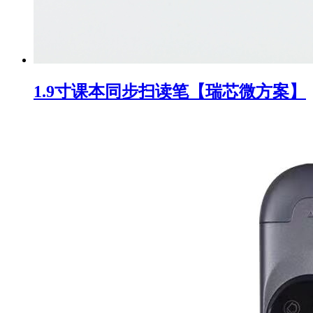
1.9寸课本同步扫读笔【瑞芯微方案】