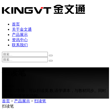
首页
关于金文通
产品展示
资讯中心
联系我们
扫读笔
saodubi
面向K12市场，可以扫读英,数,语学课本，与教材同步。同时
还具有词典笔的功能。
首页
>
产品展示
>
扫读笔
扫读笔